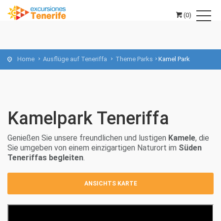
(0)
Home
Ausflüge auf Teneriffa
Theme Parks
Kamel Park
Kamelpark Teneriffa
Genießen Sie unsere freundlichen und lustigen
Kamele
, die
Sie umgeben von einem einzigartigen Naturort im
Süden
Teneriffas begleiten
.
ANSICHTS KARTE