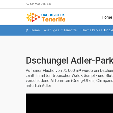
+34 922-716-645
Home
Home
Ausflüge auf Teneriffa
Theme Parks
Jungle
Dschungel Adler-Park
Auf einer Fläche von 75.000 m² wurde ein Dschun
zählt. Inmitten tropischer Wald-, Sumpf- und Blü
verschiedene Affenarten (Orang-Utans, Chimpanse
natürlich Adler.