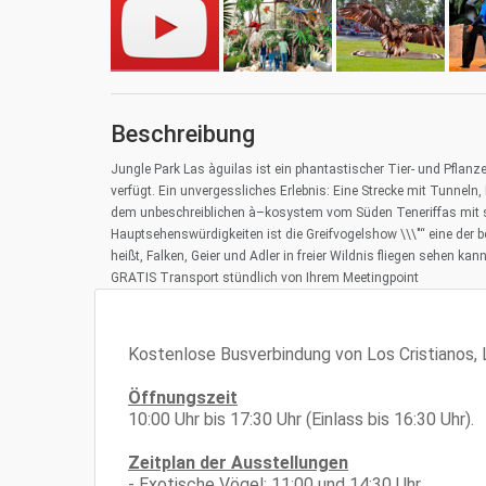
Beschreibung
Jungle Park Las àguilas ist ein phantastischer Tier- und Pfla
verfügt. Ein unvergessliches Erlebnis: Eine Strecke mit Tunnel
dem unbeschreiblichen à–kosystem vom Süden Teneriffas mit sei
Hauptsehenswürdigkeiten ist die Greifvogelshow \\\"“ eine der b
heißt, Falken, Geier und Adler in freier Wildnis fliegen sehen k
GRATIS Transport stündlich von Ihrem Meetingpoint
Kostenlose Busverbindung von Los Cristianos, 
Öffnungszeit
10:00 Uhr bis 17:30 Uhr (Einlass bis 16:30 Uhr).
Zeitplan der Ausstellungen
- Exotische Vögel: 11:00 und 14:30 Uhr